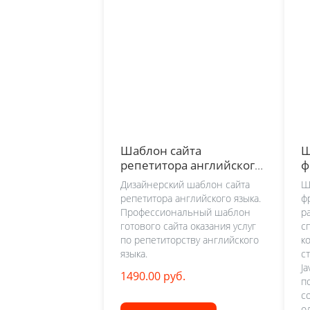
Шаблон сайта
Ш
репетитора английского
ф
языка
Дизайнерский шаблон сайта
Ш
репетитора английского языка.
ф
Профессиональный шаблон
р
готового сайта оказания услуг
с
по репетиторству английского
к
языка.
с
J
1490.00 руб.
п
с
о