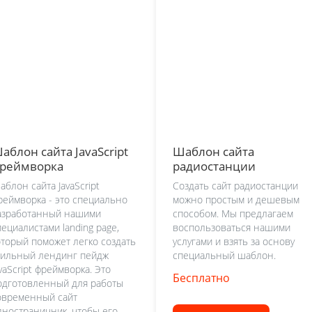
аблон сайта JavaScript
Шаблон сайта
реймворка
радиостанции
аблон сайта JavaScript
Создать сайт радиостанции
реймворка - это специально
можно простым и дешевым
азработанный нашими
способом. Мы предлагаем
пециалистами landing page,
воспользоваться нашими
оторый поможет легко создать
услугами и взять за основу
тильный лендинг пейдж
специальный шаблон.
avaScript фреймворка. Это
Бесплатно
одготовленный для работы
овременный сайт
дностраничник, чтобы его