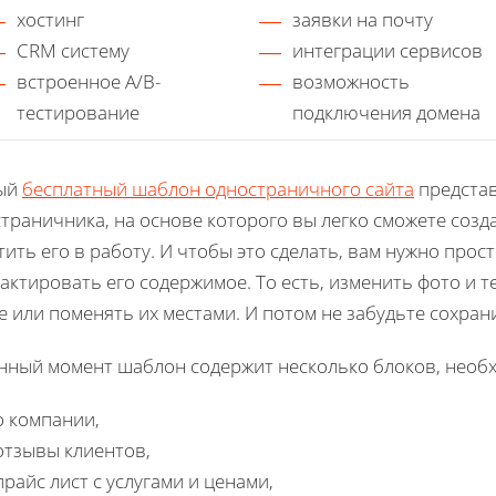
хостинг
заявки на почту
CRM систему
интеграции сервисов
встроенное A/B-
возможность
тестирование
подключения домена
ый
бесплатный шаблон одностраничного сайта
представ
траничника, на основе которого вы легко сможете созд
тить его в работу. И чтобы это сделать, вам нужно про
актировать его содержимое. То есть, изменить фото и 
е или поменять их местами. И потом не забудьте сохран
нный момент шаблон содержит несколько блоков, необх
о компании,
отзывы клиентов,
прайс лист с услугами и ценами,