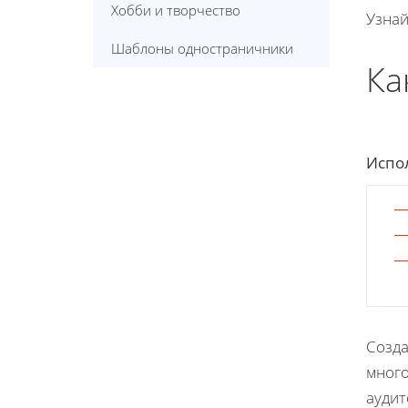
Хобби и творчество
Узнай
Шаблоны одностраничники
Ка
Испол
Созда
мног
аудит