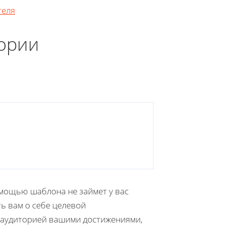
теля
тории
помощью шаблона не займет у вас
ь вам о себе целевой
й аудиторией вашими достижениями,