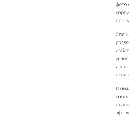
фото 
корпу
просм
Специ
разде
добав
услов
доста
вы мо
В ниж
консу
планш
эффек