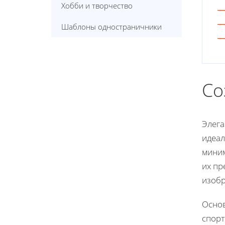
Хобби и творчество
Шаблоны одностраничники
Со
Элега
идеал
миним
их пр
изобр
Основ
спорт